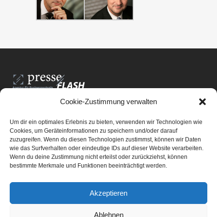
Cookie-Zustimmung verwalten
PresseFlash e.U.
Am Anger15/3/12
Um dir ein optimales Erlebnis zu bieten, verwenden wir Technologien wie
8061 St. Radegund bei Graz
Cookies, um Geräteinformationen zu speichern und/oder darauf
zuzugreifen. Wenn du diesen Technologien zustimmst, können wir Daten
E-Mail-Adresse:
office@presseflash.at
wie das Surfverhalten oder eindeutige IDs auf dieser Website verarbeiten.
Wenn du deine Zustimmung nicht erteilst oder zurückziehst, können
bestimmte Merkmale und Funktionen beeinträchtigt werden.
UID-Nr. ATU 69512805
Akzeptieren
Ablehnen