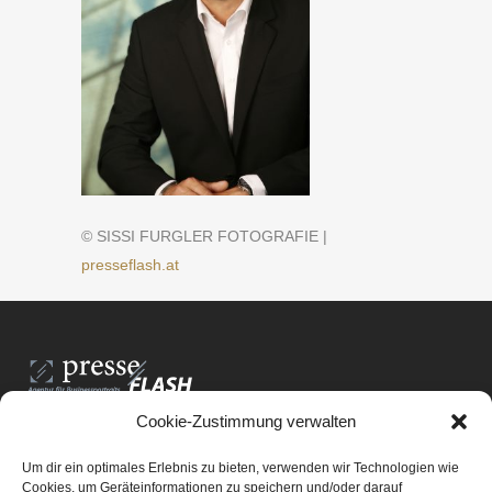
© SISSI FURGLER FOTOGRAFIE |
presseflash.at
Cookie-Zustimmung verwalten
PresseFlash e.U.
Am Anger15/3/12
Um dir ein optimales Erlebnis zu bieten, verwenden wir Technologien wie
8061 St. Radegund bei Graz
Cookies, um Geräteinformationen zu speichern und/oder darauf