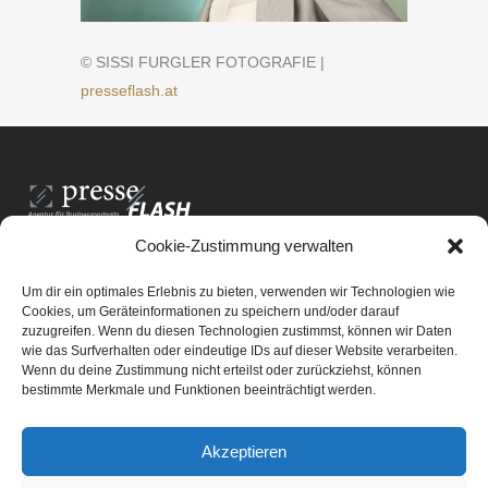
© SISSI FURGLER FOTOGRAFIE |
presseflash.at
Cookie-Zustimmung verwalten
PresseFlash e.U.
Am Anger15/3/12
Um dir ein optimales Erlebnis zu bieten, verwenden wir Technologien wie
8061 St. Radegund bei Graz
Cookies, um Geräteinformationen zu speichern und/oder darauf
zuzugreifen. Wenn du diesen Technologien zustimmst, können wir Daten
E-Mail-Adresse:
office@presseflash.at
wie das Surfverhalten oder eindeutige IDs auf dieser Website verarbeiten.
Wenn du deine Zustimmung nicht erteilst oder zurückziehst, können
bestimmte Merkmale und Funktionen beeinträchtigt werden.
UID-Nr. ATU 69512805
Akzeptieren