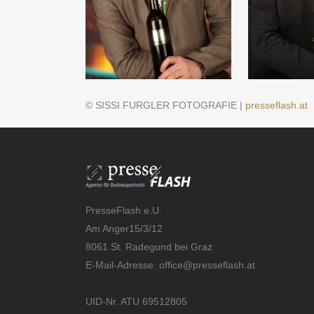
© SISSI FURGLER FOTOGRAFIE |
presseflash.at
PresseFlash e.U.
Am Anger15/3/12
8061 St. Radegund bei Graz
E-Mail-Adresse:
office@presseflash.at
UID-Nr. ATU 69512805