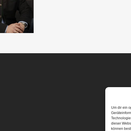
Um dir ein o
Geräteinfor
Technologien
dieser Websi
können best