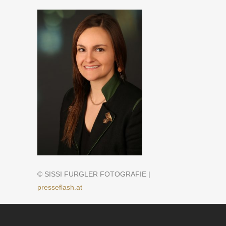
© SISSI FURGLER FOTOGRAFIE |
presseflash.at