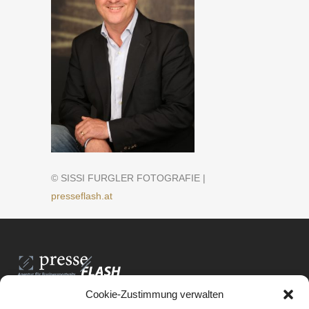
© SISSI FURGLER FOTOGRAFIE |
presseflash.at
Cookie-Zustimmung verwalten
PresseFlash e.U.