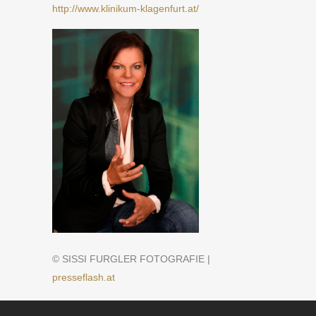
http://www.klinikum-klagenfurt.at/
© SISSI FURGLER FOTOGRAFIE |
presseflash.at