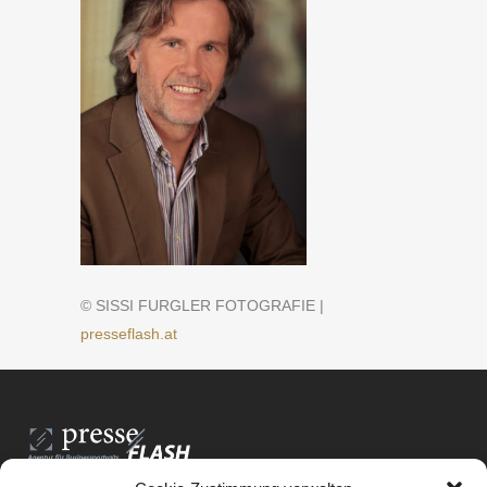
© SISSI FURGLER FOTOGRAFIE |
presseflash.at