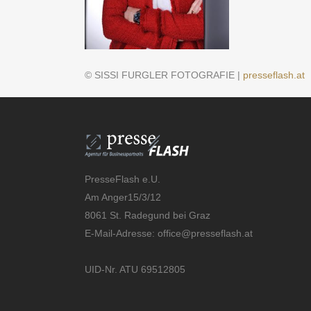
© SISSI FURGLER FOTOGRAFIE |
presseflash.at
PresseFlash e.U.
Am Anger15/3/12
8061 St. Radegund bei Graz
E-Mail-Adresse:
office@presseflash.at
UID-Nr. ATU 69512805