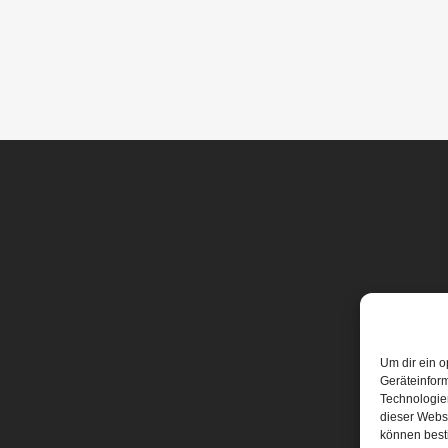
Um dir ein o
Geräteinfor
Technologien
dieser Websi
können best