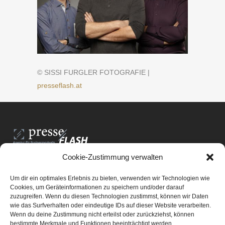
© SISSI FURGLER FOTOGRAFIE |
presseflash.at
Cookie-Zustimmung verwalten
PresseFlash e.U.
Am Anger15/3/12
Um dir ein optimales Erlebnis zu bieten, verwenden wir Technologien wie
8061 St. Radegund bei Graz
Cookies, um Geräteinformationen zu speichern und/oder darauf
zuzugreifen. Wenn du diesen Technologien zustimmst, können wir Daten
E-Mail-Adresse:
office@presseflash.at
wie das Surfverhalten oder eindeutige IDs auf dieser Website verarbeiten.
Wenn du deine Zustimmung nicht erteilst oder zurückziehst, können
bestimmte Merkmale und Funktionen beeinträchtigt werden.