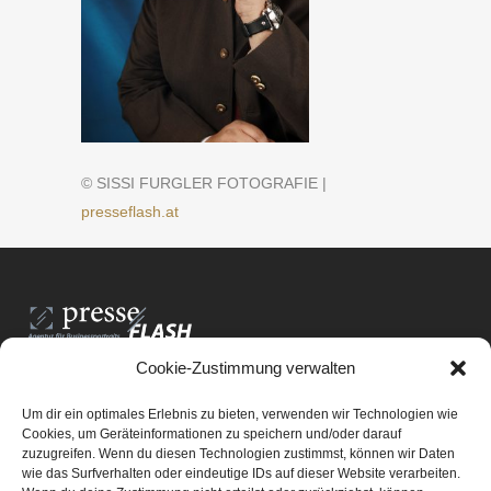
© SISSI FURGLER FOTOGRAFIE |
presseflash.at
Cookie-Zustimmung verwalten
PresseFlash e.U.
Am Anger15/3/12
Um dir ein optimales Erlebnis zu bieten, verwenden wir Technologien wie
8061 St. Radegund bei Graz
Cookies, um Geräteinformationen zu speichern und/oder darauf
zuzugreifen. Wenn du diesen Technologien zustimmst, können wir Daten
E-Mail-Adresse:
office@presseflash.at
wie das Surfverhalten oder eindeutige IDs auf dieser Website verarbeiten.