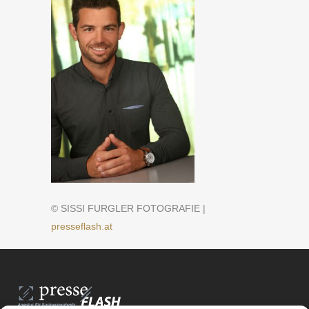
© SISSI FURGLER FOTOGRAFIE |
presseflash.at