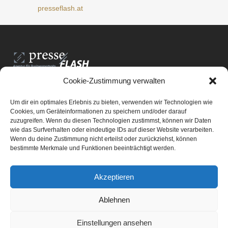
presseflash.at
Cookie-Zustimmung verwalten
PresseFlash e.U.
Am Anger15/3/12
Um dir ein optimales Erlebnis zu bieten, verwenden wir Technologien wie
8061 St. Radegund bei Graz
Cookies, um Geräteinformationen zu speichern und/oder darauf
zuzugreifen. Wenn du diesen Technologien zustimmst, können wir Daten
E-Mail-Adresse:
office@presseflash.at
wie das Surfverhalten oder eindeutige IDs auf dieser Website verarbeiten.
Wenn du deine Zustimmung nicht erteilst oder zurückziehst, können
bestimmte Merkmale und Funktionen beeinträchtigt werden.
UID-Nr. ATU 69512805
Akzeptieren
Ablehnen
Einstellungen ansehen