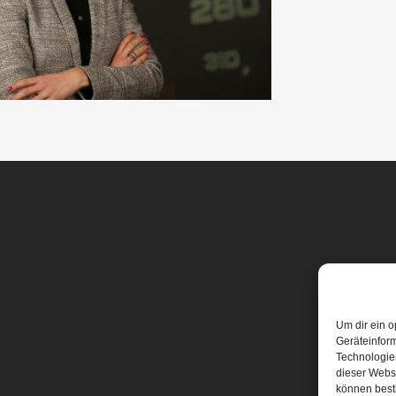
Um dir ein o
Geräteinfor
Technologien
dieser Websi
können best