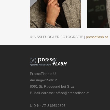
© SISSI FURGLER FOTOGRAFIE |
presseflash.at
PresseFlash e.U.
Am Anger15/3/12
8061 St. Radegund bei Graz
E-Mail-Adresse:
office@presseflash.at
UID-Nr. ATU 69512805