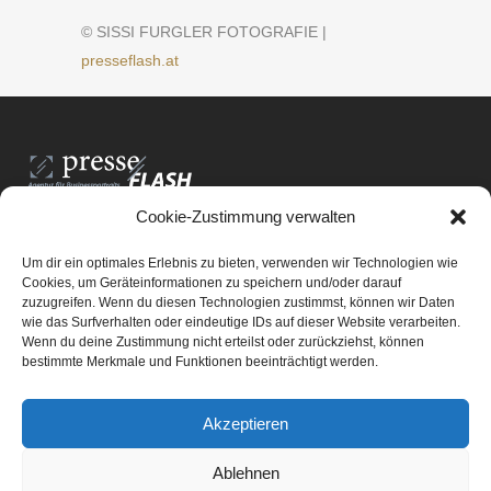
© SISSI FURGLER FOTOGRAFIE |
presseflash.at
Cookie-Zustimmung verwalten
PresseFlash e.U.
Am Anger15/3/12
Um dir ein optimales Erlebnis zu bieten, verwenden wir Technologien wie
8061 St. Radegund bei Graz
Cookies, um Geräteinformationen zu speichern und/oder darauf
zuzugreifen. Wenn du diesen Technologien zustimmst, können wir Daten
E-Mail-Adresse:
office@presseflash.at
wie das Surfverhalten oder eindeutige IDs auf dieser Website verarbeiten.
Wenn du deine Zustimmung nicht erteilst oder zurückziehst, können
bestimmte Merkmale und Funktionen beeinträchtigt werden.
UID-Nr. ATU 69512805
Akzeptieren
Ablehnen