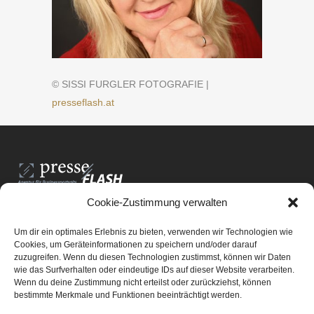
© SISSI FURGLER FOTOGRAFIE |
presseflash.at
Cookie-Zustimmung verwalten
PresseFlash e.U.
Am Anger15/3/12
Um dir ein optimales Erlebnis zu bieten, verwenden wir Technologien wie
8061 St. Radegund bei Graz
Cookies, um Geräteinformationen zu speichern und/oder darauf
zuzugreifen. Wenn du diesen Technologien zustimmst, können wir Daten
E-Mail-Adresse:
office@presseflash.at
wie das Surfverhalten oder eindeutige IDs auf dieser Website verarbeiten.
Wenn du deine Zustimmung nicht erteilst oder zurückziehst, können
bestimmte Merkmale und Funktionen beeinträchtigt werden.
UID-Nr. ATU 69512805