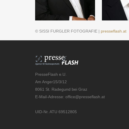
© SISSI FURGLER FOTOGRAFIE |
presseflash.at
PresseFlash e.U.
Am Anger15/3/12
8061 St. Radegund bei Graz
E-Mail-Adresse:
office@presseflash.at
UID-Nr. ATU 69512805