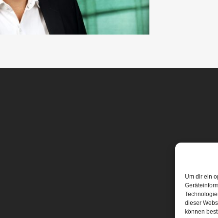
Um dir ein o
Geräteinfor
Technologien
dieser Websi
können best