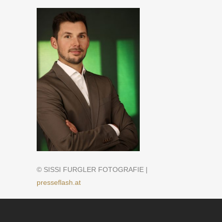
© SISSI FURGLER FOTOGRAFIE |
presseflash.at