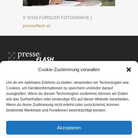
© SISSI FURGLER FOTOGRAFIE |
presseflash.at
Cookie-Zustimmung verwalten
PresseFlash e.U.
Am Anger15/3/12
Um dir ein optimales Erlebnis zu bieten, verwenden wir Technologien wie
8061 St. Radegund bei Graz
Cookies, um Geräteinformationen zu speichern und/oder darauf
zuzugreifen. Wenn du diesen Technologien zustimmst, können wir Daten
E-Mail-Adresse:
office@presseflash.at
wie das Surfverhalten oder eindeutige IDs auf dieser Website verarbeiten.
Wenn du deine Zustimmung nicht erteilst oder zurückziehst, können
bestimmte Merkmale und Funktionen beeinträchtigt werden.
UID-Nr. ATU 69512805
Akzeptieren