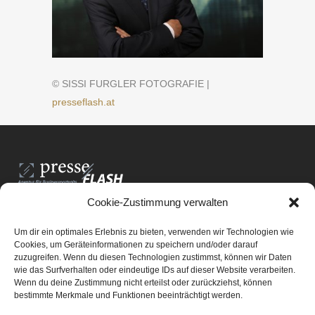
© SISSI FURGLER FOTOGRAFIE |
presseflash.at
Cookie-Zustimmung verwalten
PresseFlash e.U.
Am Anger15/3/12
Um dir ein optimales Erlebnis zu bieten, verwenden wir Technologien wie
8061 St. Radegund bei Graz
Cookies, um Geräteinformationen zu speichern und/oder darauf
zuzugreifen. Wenn du diesen Technologien zustimmst, können wir Daten
E-Mail-Adresse:
office@presseflash.at
wie das Surfverhalten oder eindeutige IDs auf dieser Website verarbeiten.
Wenn du deine Zustimmung nicht erteilst oder zurückziehst, können
bestimmte Merkmale und Funktionen beeinträchtigt werden.
UID-Nr. ATU 69512805