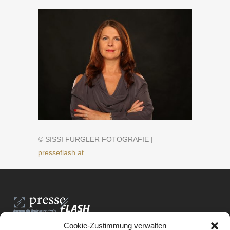
© SISSI FURGLER FOTOGRAFIE |
presseflash.at
Cookie-Zustimmung verwalten
PresseFlash e.U.