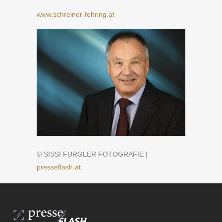
www.schreiner-fehring.at
© SISSI FURGLER FOTOGRAFIE |
presseflash.at