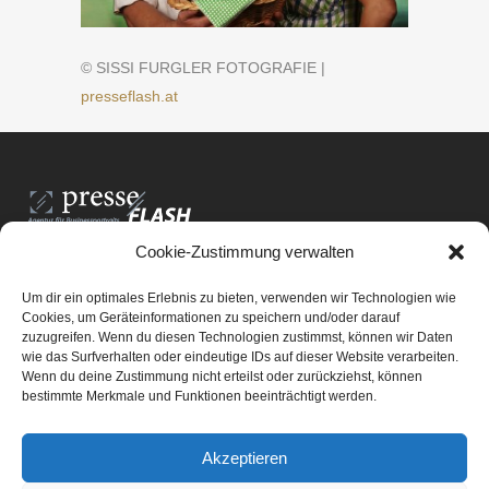
© SISSI FURGLER FOTOGRAFIE |
presseflash.at
Cookie-Zustimmung verwalten
PresseFlash e.U.
Am Anger15/3/12
Um dir ein optimales Erlebnis zu bieten, verwenden wir Technologien wie
8061 St. Radegund bei Graz
Cookies, um Geräteinformationen zu speichern und/oder darauf
zuzugreifen. Wenn du diesen Technologien zustimmst, können wir Daten
E-Mail-Adresse:
office@presseflash.at
wie das Surfverhalten oder eindeutige IDs auf dieser Website verarbeiten.
Wenn du deine Zustimmung nicht erteilst oder zurückziehst, können
bestimmte Merkmale und Funktionen beeinträchtigt werden.
UID-Nr. ATU 69512805
Akzeptieren