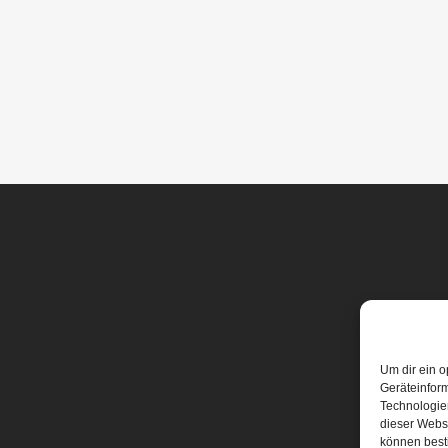
Um dir ein o
Geräteinfor
Technologien
dieser Websi
können best