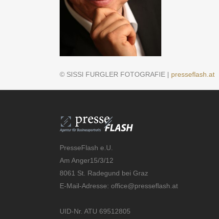
© SISSI FURGLER FOTOGRAFIE |
presseflash.at
PresseFlash e.U.
Am Anger15/3/12
8061 St. Radegund bei Graz
E-Mail-Adresse:
office@presseflash.at
UID-Nr. ATU 69512805