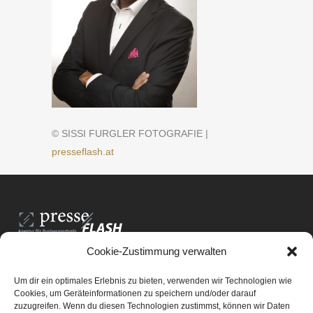
© SISSI FURGLER FOTOGRAFIE |
presseflash.at
Cookie-Zustimmung verwalten
PresseFlash e.U.
Am Anger15/3/12
Um dir ein optimales Erlebnis zu bieten, verwenden wir Technologien wie
8061 St. Radegund bei Graz
Cookies, um Geräteinformationen zu speichern und/oder darauf
zuzugreifen. Wenn du diesen Technologien zustimmst, können wir Daten
E-Mail-Adresse:
office@presseflash.at