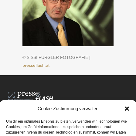
© SISSI FURGLER FOTOGRAFIE |
presseflash.at
Cookie-Zustimmung verwalten
PresseFlash e.U.
Am Anger15/3/12
Um dir ein optimales Erlebnis zu bieten, verwenden wir Technologien wie
8061 St. Radegund bei Graz
Cookies, um Geräteinformationen zu speichern und/oder darauf
zuzugreifen. Wenn du diesen Technologien zustimmst, können wir Daten
E-Mail-Adresse:
office@presseflash.at