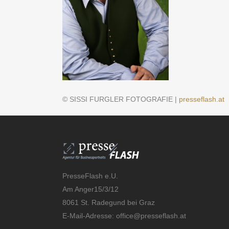
© SISSI FURGLER FOTOGRAFIE |
presseflash.at
PresseFlash e.U.
Am Anger15/3/12
8061 St. Radegund bei Graz
E-Mail-Adresse:
office@presseflash.at