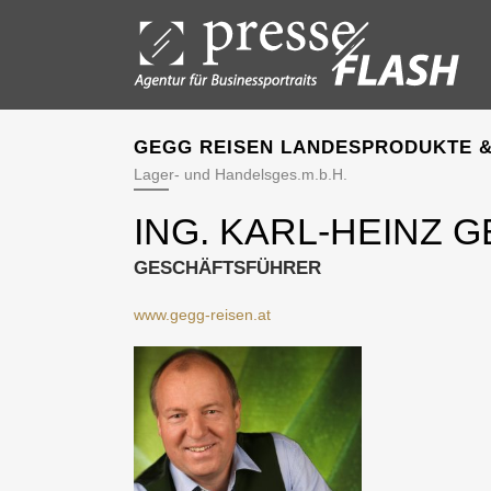
GEGG REISEN LANDESPRODUKTE &
Lager- und Handelsges.m.b.H.
ING. KARL-HEINZ 
GESCHÄFTSFÜHRER
www.gegg-reisen.at