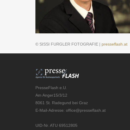
© SISSI FURGLER FOTOGRAFIE |
presseflash.at
PresseFlash e.U.
Am Anger15/3/12
8061 St. Radegund bei Graz
E-Mail-Adresse:
office@presseflash.at
UID-Nr. ATU 69512805