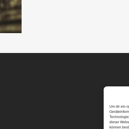
Um dir ein o
Geräteinfor
Technologien
dieser Websi
können best