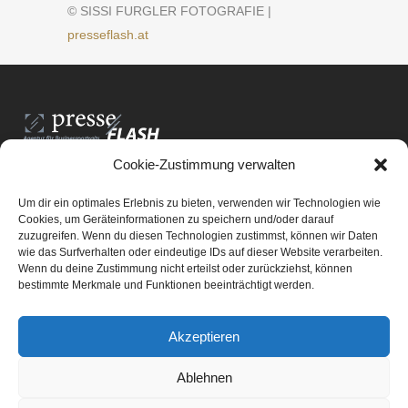
© SISSI FURGLER FOTOGRAFIE |
presseflash.at
Cookie-Zustimmung verwalten
PresseFlash e.U.
Am Anger15/3/12
Um dir ein optimales Erlebnis zu bieten, verwenden wir Technologien wie
8061 St. Radegund bei Graz
Cookies, um Geräteinformationen zu speichern und/oder darauf
zuzugreifen. Wenn du diesen Technologien zustimmst, können wir Daten
E-Mail-Adresse:
office@presseflash.at
wie das Surfverhalten oder eindeutige IDs auf dieser Website verarbeiten.
Wenn du deine Zustimmung nicht erteilst oder zurückziehst, können
bestimmte Merkmale und Funktionen beeinträchtigt werden.
UID-Nr. ATU 69512805
Akzeptieren
Ablehnen