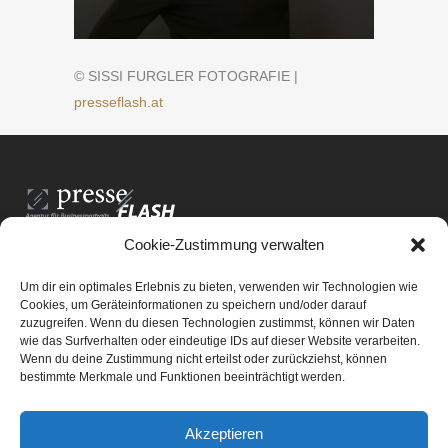
© SISSI FURGLER FOTOGRAFIE |
presseflash.at
Cookie-Zustimmung verwalten
PresseFlash e.U.
Am Anger15/3/12
Um dir ein optimales Erlebnis zu bieten, verwenden wir Technologien wie
8061 St. Radegund bei Graz
Cookies, um Geräteinformationen zu speichern und/oder darauf
zuzugreifen. Wenn du diesen Technologien zustimmst, können wir Daten
E-Mail-Adresse:
office@presseflash.at
wie das Surfverhalten oder eindeutige IDs auf dieser Website verarbeiten.
Wenn du deine Zustimmung nicht erteilst oder zurückziehst, können
bestimmte Merkmale und Funktionen beeinträchtigt werden.
UID-Nr. ATU 69512805
Akzeptieren