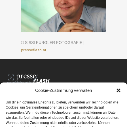
© SISSI FURGLER FOTOGRAFIE |
presseflash.at
Cookie-Zustimmung verwalten
PresseFlash e.U.
Am Anger15/3/12
Um dir ein optimales Erlebnis zu bieten, verwenden wir Technologien wie
8061 St. Radegund bei Graz
Cookies, um Geräteinformationen zu speichern und/oder darauf
zuzugreifen. Wenn du diesen Technologien zustimmst, können wir Daten
E-Mail-Adresse:
office@presseflash.at
wie das Surfverhalten oder eindeutige IDs auf dieser Website verarbeiten.
Wenn du deine Zustimmung nicht erteilst oder zurückziehst, können