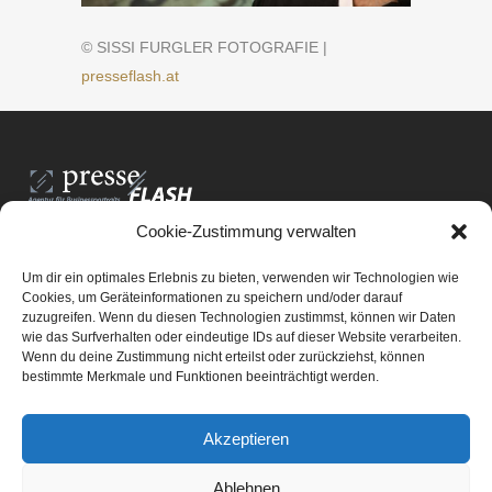
© SISSI FURGLER FOTOGRAFIE |
presseflash.at
Cookie-Zustimmung verwalten
PresseFlash e.U.
Am Anger15/3/12
Um dir ein optimales Erlebnis zu bieten, verwenden wir Technologien wie
8061 St. Radegund bei Graz
Cookies, um Geräteinformationen zu speichern und/oder darauf
zuzugreifen. Wenn du diesen Technologien zustimmst, können wir Daten
E-Mail-Adresse:
office@presseflash.at
wie das Surfverhalten oder eindeutige IDs auf dieser Website verarbeiten.
Wenn du deine Zustimmung nicht erteilst oder zurückziehst, können
bestimmte Merkmale und Funktionen beeinträchtigt werden.
UID-Nr. ATU 69512805
Akzeptieren
Ablehnen