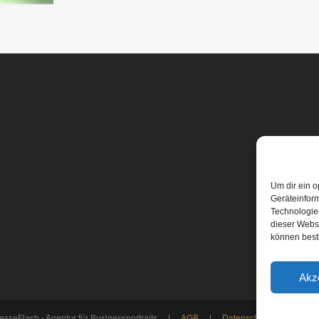
Um dir ein o
Geräteinfor
Technologien
dieser Websi
können best
Akz
esseFlash - Agentur für Businessportraits |
AGB
|
Datenschutz
|
Impre