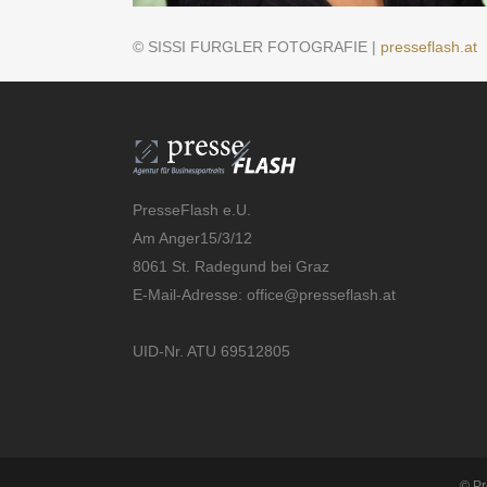
© SISSI FURGLER FOTOGRAFIE |
presseflash.at
PresseFlash e.U.
Am Anger15/3/12
8061 St. Radegund bei Graz
E-Mail-Adresse:
office@presseflash.at
UID-Nr. ATU 69512805
© Pr