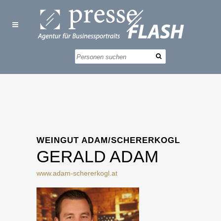
WEINGUT ADAM/SCHERERKOGL
GERALD ADAM
www.adam-schererkogl.at