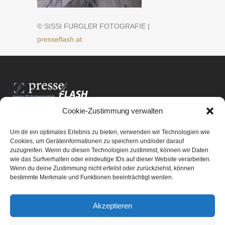
© SISSI FURGLER FOTOGRAFIE |
presseflash.at
Cookie-Zustimmung verwalten
PresseFlash e.U.
Am Anger15/3/12
Um dir ein optimales Erlebnis zu bieten, verwenden wir Technologien wie
8061 St. Radegund bei Graz
Cookies, um Geräteinformationen zu speichern und/oder darauf
zuzugreifen. Wenn du diesen Technologien zustimmst, können wir Daten
E-Mail-Adresse:
office@presseflash.at
wie das Surfverhalten oder eindeutige IDs auf dieser Website verarbeiten.
Wenn du deine Zustimmung nicht erteilst oder zurückziehst, können
bestimmte Merkmale und Funktionen beeinträchtigt werden.
UID-Nr. ATU 69512805
Akzeptieren