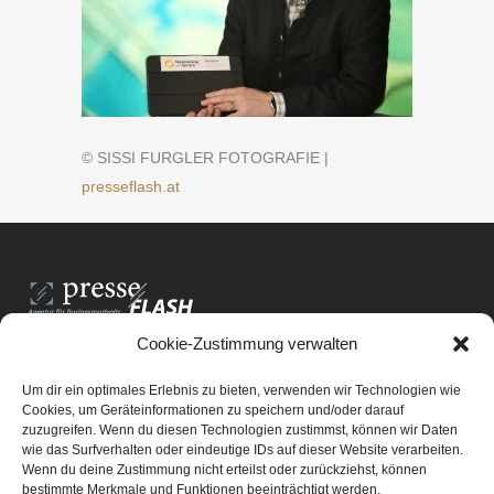
© SISSI FURGLER FOTOGRAFIE |
presseflash.at
Cookie-Zustimmung verwalten
PresseFlash e.U.
Am Anger15/3/12
Um dir ein optimales Erlebnis zu bieten, verwenden wir Technologien wie
8061 St. Radegund bei Graz
Cookies, um Geräteinformationen zu speichern und/oder darauf
zuzugreifen. Wenn du diesen Technologien zustimmst, können wir Daten
E-Mail-Adresse:
office@presseflash.at
wie das Surfverhalten oder eindeutige IDs auf dieser Website verarbeiten.
Wenn du deine Zustimmung nicht erteilst oder zurückziehst, können
bestimmte Merkmale und Funktionen beeinträchtigt werden.