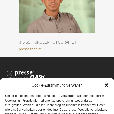
© SISSI FURGLER FOTOGRAFIE |
presseflash.at
Cookie-Zustimmung verwalten
PresseFlash e.U.
Am Anger15/3/12
Um dir ein optimales Erlebnis zu bieten, verwenden wir Technologien wie
8061 St. Radegund bei Graz
Cookies, um Geräteinformationen zu speichern und/oder darauf
zuzugreifen. Wenn du diesen Technologien zustimmst, können wir Daten
E-Mail-Adresse:
office@presseflash.at
wie das Surfverhalten oder eindeutige IDs auf dieser Website verarbeiten.