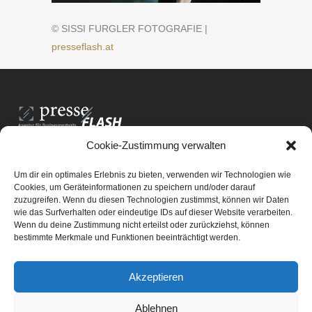
© SISSI FURGLER FOTOGRAFIE |
presseflash.at
Cookie-Zustimmung verwalten
PresseFlash e.U.
Am Anger15/3/12
Um dir ein optimales Erlebnis zu bieten, verwenden wir Technologien wie
8061 St. Radegund bei Graz
Cookies, um Geräteinformationen zu speichern und/oder darauf
zuzugreifen. Wenn du diesen Technologien zustimmst, können wir Daten
E-Mail-Adresse:
office@presseflash.at
wie das Surfverhalten oder eindeutige IDs auf dieser Website verarbeiten.
Wenn du deine Zustimmung nicht erteilst oder zurückziehst, können
bestimmte Merkmale und Funktionen beeinträchtigt werden.
UID-Nr. ATU 69512805
Akzeptieren
Ablehnen