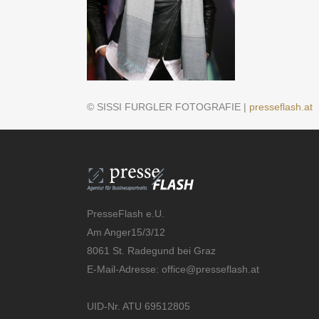
© SISSI FURGLER FOTOGRAFIE |
presseflash.at
PresseFlash e.U.
Am Anger15/3/12
8061 St. Radegund bei Graz
E-Mail-Adresse:
office@presseflash.at
UID-Nr. ATU 69512805