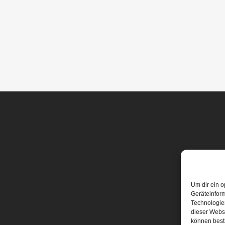
Um dir ein o
Geräteinfor
Technologien
dieser Websi
können best