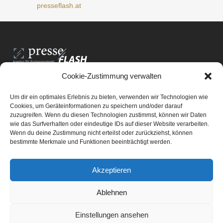
presseflash.at
Cookie-Zustimmung verwalten
PresseFlash e.U.
Am Anger15/3/12
Um dir ein optimales Erlebnis zu bieten, verwenden wir Technologien wie
8061 St. Radegund bei Graz
Cookies, um Geräteinformationen zu speichern und/oder darauf
zuzugreifen. Wenn du diesen Technologien zustimmst, können wir Daten
E-Mail-Adresse:
office@presseflash.at
wie das Surfverhalten oder eindeutige IDs auf dieser Website verarbeiten.
Wenn du deine Zustimmung nicht erteilst oder zurückziehst, können
bestimmte Merkmale und Funktionen beeinträchtigt werden.
UID-Nr. ATU 69512805
Akzeptieren
Ablehnen
Einstellungen ansehen