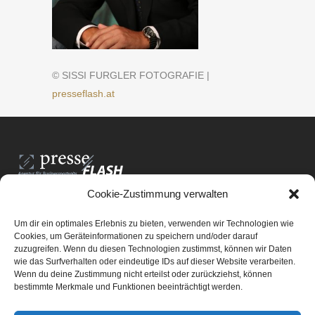
© SISSI FURGLER FOTOGRAFIE |
presseflash.at
Cookie-Zustimmung verwalten
PresseFlash e.U.
Am Anger15/3/12
Um dir ein optimales Erlebnis zu bieten, verwenden wir Technologien wie
8061 St. Radegund bei Graz
Cookies, um Geräteinformationen zu speichern und/oder darauf
zuzugreifen. Wenn du diesen Technologien zustimmst, können wir Daten
E-Mail-Adresse:
office@presseflash.at
wie das Surfverhalten oder eindeutige IDs auf dieser Website verarbeiten.
Wenn du deine Zustimmung nicht erteilst oder zurückziehst, können
bestimmte Merkmale und Funktionen beeinträchtigt werden.
UID-Nr. ATU 69512805