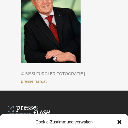
© SISSI FURGLER FOTOGRAFIE |
presseflash.at
Cookie-Zustimmung verwalten
PresseFlash e.U.