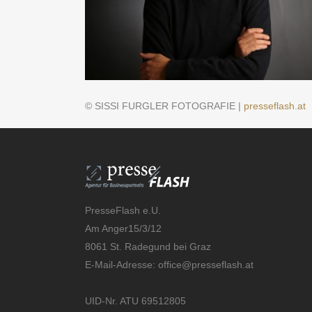
© SISSI FURGLER FOTOGRAFIE |
presseflash.at
PresseFlash e.U.
Am Anger15/3/12
8061 St. Radegund bei Graz
E-Mail-Adresse:
office@presseflash.at
UID-Nr. ATU 69512805