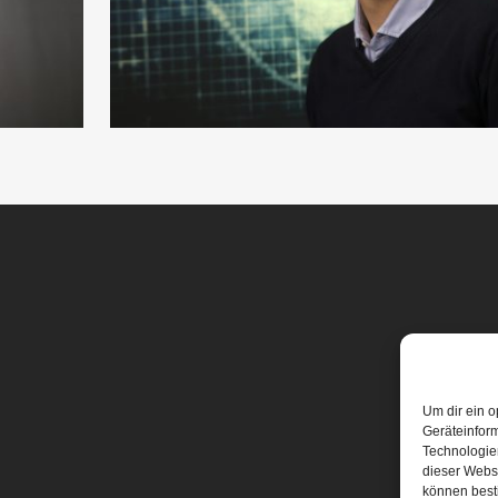
Um dir ein o
Geräteinfor
Technologien
dieser Websi
können best