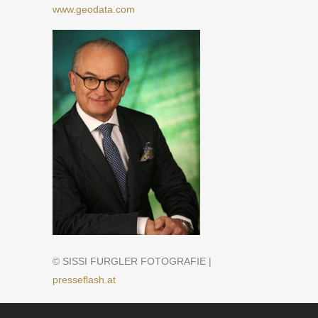
www.geodata.com
© SISSI FURGLER FOTOGRAFIE |
presseflash.at