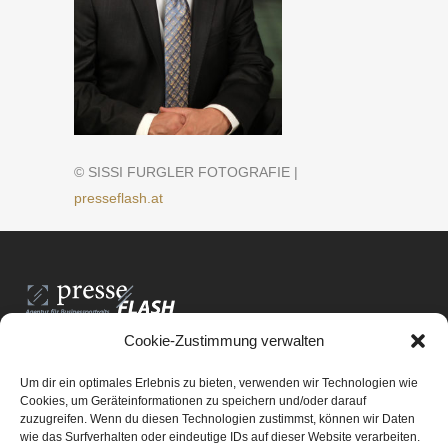
© SISSI FURGLER FOTOGRAFIE |
presseflash.at
Cookie-Zustimmung verwalten
PresseFlash e.U.
Am Anger15/3/12
Um dir ein optimales Erlebnis zu bieten, verwenden wir Technologien wie
8061 St. Radegund bei Graz
Cookies, um Geräteinformationen zu speichern und/oder darauf
zuzugreifen. Wenn du diesen Technologien zustimmst, können wir Daten
E-Mail-Adresse:
office@presseflash.at
wie das Surfverhalten oder eindeutige IDs auf dieser Website verarbeiten.