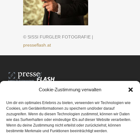
© SISSI FURGLER FOTOGRAFIE |
presseflash.at
Cookie-Zustimmung verwalten
PresseFlash e.U.
Am Anger15/3/12
Um dir ein optimales Erlebnis zu bieten, verwenden wir Technologien wie
8061 St. Radegund bei Graz
Cookies, um Geräteinformationen zu speichern und/oder darauf
zuzugreifen. Wenn du diesen Technologien zustimmst, können wir Daten
E-Mail-Adresse:
office@presseflash.at
wie das Surfverhalten oder eindeutige IDs auf dieser Website verarbeiten.
Wenn du deine Zustimmung nicht erteilst oder zurückziehst, können
bestimmte Merkmale und Funktionen beeinträchtigt werden.
UID-Nr. ATU 69512805