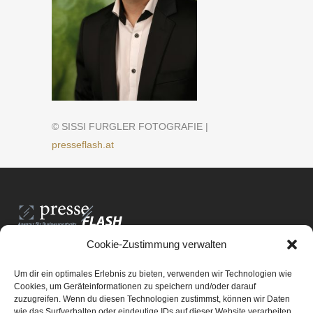
© SISSI FURGLER FOTOGRAFIE |
presseflash.at
Cookie-Zustimmung verwalten
PresseFlash e.U.
Am Anger15/3/12
Um dir ein optimales Erlebnis zu bieten, verwenden wir Technologien wie
8061 St. Radegund bei Graz
Cookies, um Geräteinformationen zu speichern und/oder darauf
zuzugreifen. Wenn du diesen Technologien zustimmst, können wir Daten
E-Mail-Adresse:
office@presseflash.at
wie das Surfverhalten oder eindeutige IDs auf dieser Website verarbeiten.