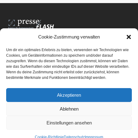
Cookie-Zustimmung verwalten
PresseFlash e.U.
Am Anger15/3/12
Um dir ein optimales Erlebnis zu bieten, verwenden wir Technologien wie
8061 St. Radegund bei Graz
Cookies, um Geräteinformationen zu speichern und/oder darauf
zuzugreifen. Wenn du diesen Technologien zustimmst, können wir Daten
E-Mail-Adresse:
office@presseflash.at
wie das Surfverhalten oder eindeutige IDs auf dieser Website verarbeiten.
Wenn du deine Zustimmung nicht erteilst oder zurückziehst, können
bestimmte Merkmale und Funktionen beeinträchtigt werden.
UID-Nr. ATU 69512805
Akzeptieren
Ablehnen
Einstellungen ansehen
© PresseFlash - Agentur für
Cookie-Richtlinie
Datenschutz
Impressum