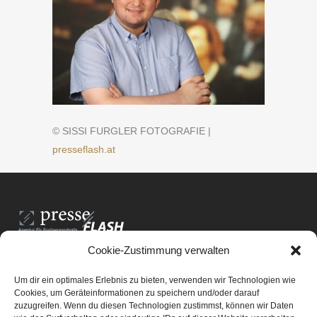
© SISSI FURGLER FOTOGRAFIE |
presseflash.at
Cookie-Zustimmung verwalten
PresseFlash e.U.
Am Anger15/3/12
Um dir ein optimales Erlebnis zu bieten, verwenden wir Technologien wie
8061 St. Radegund bei Graz
Cookies, um Geräteinformationen zu speichern und/oder darauf
zuzugreifen. Wenn du diesen Technologien zustimmst, können wir Daten
E-Mail-Adresse:
office@presseflash.at