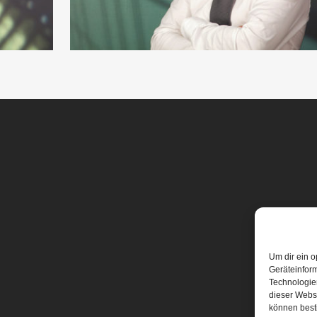
Um dir ein o
Geräteinfor
Technologien
dieser Websi
können best