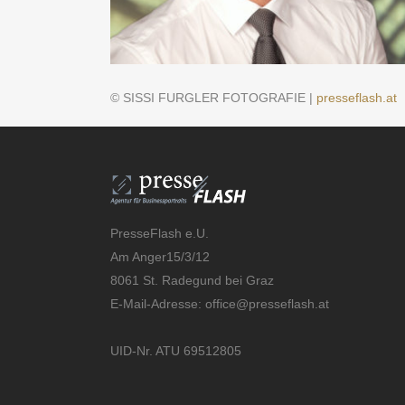
© SISSI FURGLER FOTOGRAFIE |
presseflash.at
PresseFlash e.U.
Am Anger15/3/12
8061 St. Radegund bei Graz
E-Mail-Adresse:
office@presseflash.at
UID-Nr. ATU 69512805